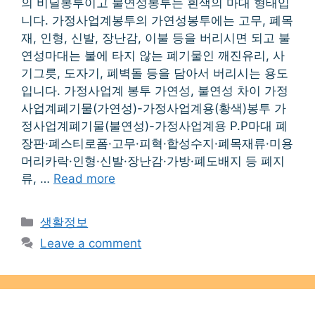
의 비닐봉투이고 불연성봉투는 흰색의 마대 형태입
니다. 가정사업계봉투의 가연성봉투에는 고무, 폐목
재, 인형, 신발, 장난감, 이불 등을 버리시면 되고 불
연성마대는 불에 타지 않는 폐기물인 깨진유리, 사
기그릇, 도자기, 폐벽돌 등을 담아서 버리시는 용도
입니다. 가정사업계 봉투 가연성, 불연성 차이 가정
사업계폐기물(가연성)-가정사업계용(황색)봉투 가
정사업계폐기물(불연성)-가정사업계용 P.P마대 폐
장판·폐스티로폼·고무·피혁·합성수지·폐목재류·미용
머리카락·인형·신발·장난감·가방·폐도배지 등 폐지
류, …
Read more
Categories
생활정보
Leave a comment