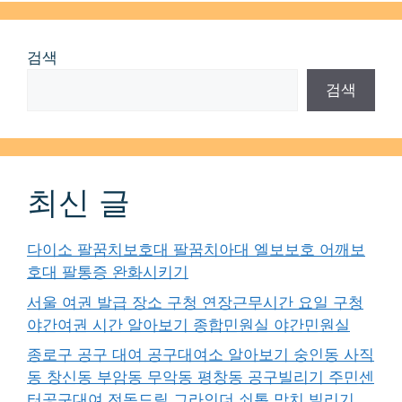
검색
검색
최신 글
다이소 팔꿈치보호대 팔꿈치아대 엘보보호 어깨보
호대 팔통증 완화시키기
서울 여권 발급 장소 구청 연장근무시간 요일 구청
야간여권 시간 알아보기 종합민원실 야간민원실
종로구 공구 대여 공구대여소 알아보기 숭인동 사직
동 창신동 부암동 무악동 평창동 공구빌리기 주민센
터공구대여 전동드릴 그라인더 쇠톱 망치 빌리기