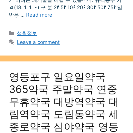
격(18. 1. 1. ~) 구 분 2ℓ 5ℓ 10ℓ 20ℓ 30ℓ 50ℓ 75ℓ 일
반용 …
Read more
Categories
생활정보
Leave a comment
영등포구 일요일약국
365약국 주말약국 연중
무휴약국 대방역약국 대
림역약국 도림동약국 세
종로약국 심야약국 영등