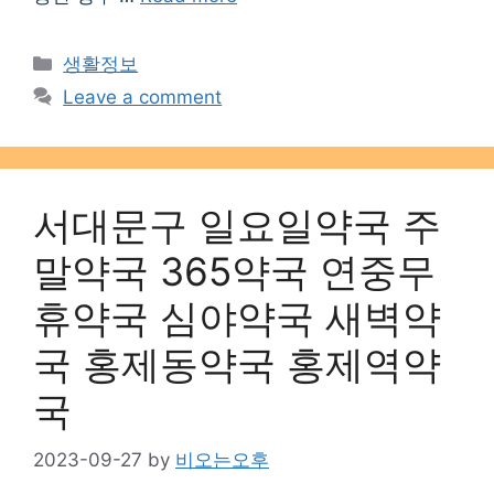
Categories
생활정보
Leave a comment
서대문구 일요일약국 주
말약국 365약국 연중무
휴약국 심야약국 새벽약
국 홍제동약국 홍제역약
국
2023-09-27
by
비오는오후