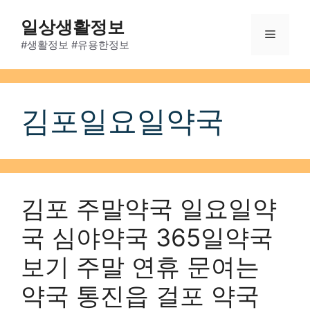
Skip
일상생활정보
to
Menu
content
#생활정보 #유용한정보
김포일요일약국
김포 주말약국 일요일약
국 심야약국 365일약국
보기 주말 연휴 문여는
약국 통진읍 걸포 약국