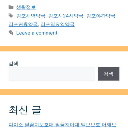
Categories
생활정보
Tags
김포새벽약국
,
김포시24시약국
,
김포야간약국
,
김포연휴약국
,
김포일요일약국
Leave a comment
검색
검색
최신 글
다이소 팔꿈치보호대 팔꿈치아대 엘보보호 어깨보