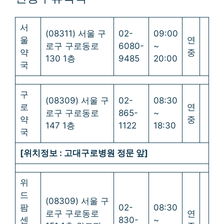
서
(08311) 서울 구
02-
09:00
울
연
로구 구로동로
6080-
~
약
중
130 1층
9485
20:00
국
구
(08309) 서울 구
02-
08:30
로
연
로구 구로동로
865-
~
약
중
147 1층
1122
18:30
국
[위치정보 : 고대구로병원 정문 앞]
위
드
(08309) 서울 구
팜
02-
08:30
로구 구로동로
연
센
830-
~