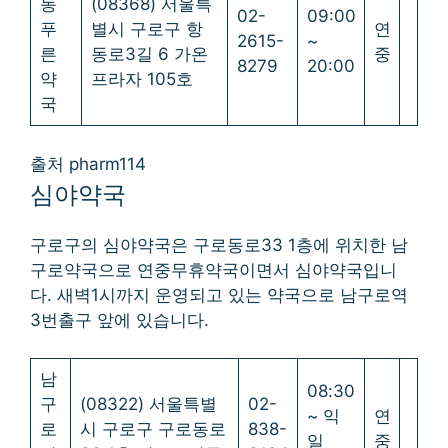
동
(08368) 서울특
02-
09:00
푸
별시 구로구 항
연
2615-
~
른
동로3길 6 가온
중
8279
20:00
약
프라자 105호
국
출처 pharm114
심야약국
구로구의 심야약국은 구로동로33 1층에 위치한 남
구로약국으로 연중무휴약국이면서 심야약국입니
다. 새벽1시까지 운영되고 있는 약국으로 남구로역
3번출구 앞에 있습니다.
남
08:30
구
(08322) 서울특별
02-
~ 익
연
로
시 구로구 구로동로
838-
일
중