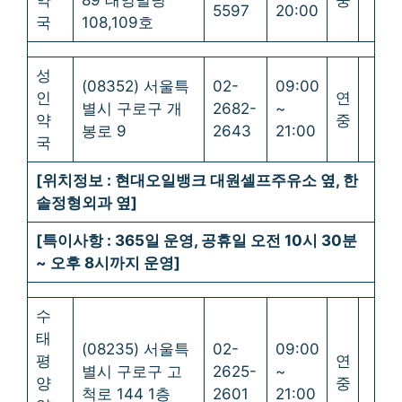
약
89 태영빌딩
중
5597
20:00
국
108,109호
성
(08352) 서울특
02-
09:00
인
연
별시 구로구 개
2682-
~
약
중
봉로 9
2643
21:00
국
[위치정보 : 현대오일뱅크 대원셀프주유소 옆, 한
솔정형외과 옆]
[특이사항 : 365일 운영, 공휴일 오전 10시 30분
~ 오후 8시까지 운영]
수
태
(08235) 서울특
02-
09:00
평
연
별시 구로구 고
2625-
~
양
중
척로 144 1층
2601
21:00