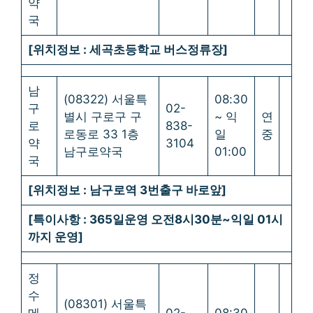
약
국
[위치정보 : 세곡초등학교 버스정류장]
남
(08322) 서울특
08:30
구
02-
별시 구로구 구
~ 익
연
로
838-
로동로 33 1층
일
중
약
3104
남구로약국
01:00
국
[위치정보 : 남구로역 3번출구 바로앞]
[특이사항 : 365일운영 오전8시30분~익일 01시
까지 운영]
정
수
(08301) 서울특