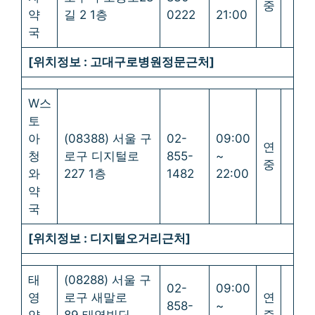
중
약
길 2 1층
0222
21:00
국
[위치정보 : 고대구로병원정문근처]
W스
토
아
(08388) 서울 구
02-
09:00
연
청
로구 디지털로
855-
~
중
와
227 1층
1482
22:00
약
국
[위치정보 : 디지털오거리근처]
태
(08288) 서울 구
02-
09:00
영
로구 새말로
연
858-
~