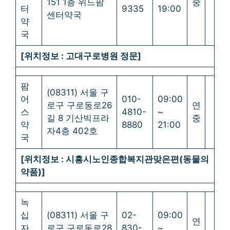
151 1층 위드팜
중
터
9335
19:00
센터약국
약
국
[위치정보 : 고대구로병원 정문]
팜
(08311) 서울 구
어
010-
09:00
로구 구로동로26
연
스
4810-
~
길 8 기산빅프라
중
약
8880
21:00
자4층 402호
국
[위치정보 : 시흥시노인종합복지관맞은편(동물의
약품)]
녹
십
(08311) 서울 구
02-
09:00
연
자
로구 구로동로28
830-
~