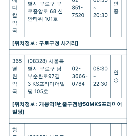
메
02-
08:30
별시 구로구 구
연
디
851-
~
로중앙로 68 신
중
칼
7520
20:30
안타워 101호
약
국
[위치정보 : 구로구청 사거리]
365
(08328) 서울특
열
별시 구로구 남
02-
08:30
연
린
부순환로97길
3666-
~
중
약
3 KS프리미어빌
0784
22:30
국
딩 105호
[위치정보 : 개봉역1번출구전방50MKS프리미어
빌딩]
항