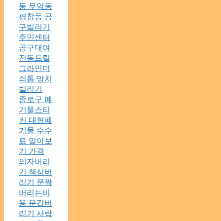
동 무악동
평창동 공
구빌리기
주민센터
공구대여
전동드릴
그라인더
쇠톱 망치
빌리기
종로구 폐
기물스티
커 대형폐
기물 수수
료 알아보
기 가격
의자버리
기 책상버
리기 문짝
버리는비
용 문갑버
리기 서랍