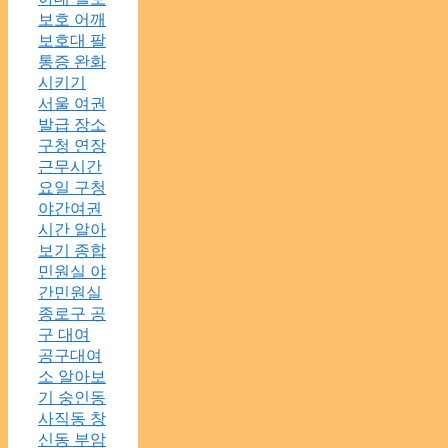
보호 어깨
보호대 팔
통증 완화
시키기
서울 여권
발급 장소
구청 연장
근무시간
요일 구청
야간여권
시간 알아
보기 종합
민원실 야
간민원실
종로구 공
구 대여
공구대여
소 알아보
기 숭인동
사직동 창
신동 부암