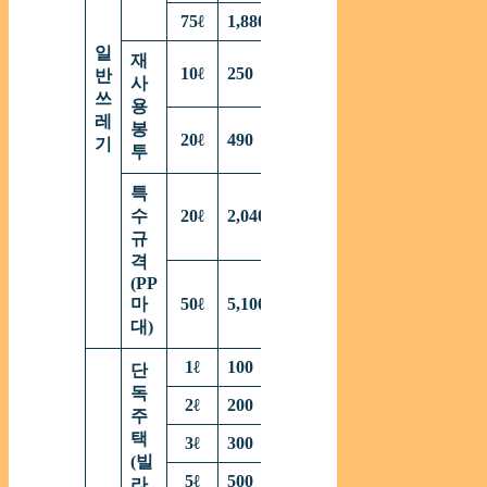
75
ℓ
1,880
일
재
10
ℓ
250
반
사
쓰
용
레
봉
20
ℓ
490
기
투
특
수
20
ℓ
2,040
규
격
(PP
마
50
ℓ
5,100
대
)
1
ℓ
100
단
독
2
ℓ
200
주
택
3
ℓ
300
(
빌
5
ℓ
500
라
,