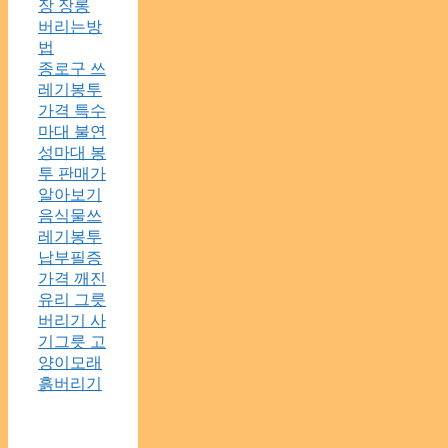
장 장롱
버리는방
법
종로구 쓰
레기봉투
가격 특수
마대 불연
성마대 봉
투 판매가
알아보기
음식물쓰
레기봉투
납부필증
가격 깨진
유리 그릇
버리기 사
기그릇 고
양이모래
흙버리기