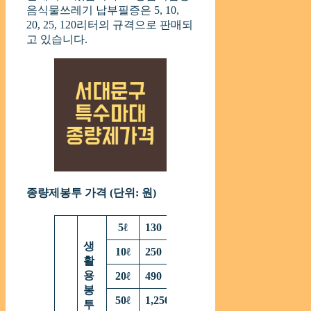
음식물쓰레기 납부필증은 5, 10,
20, 25, 120리터의 규격으로 판매되
고 있습니다.
종량제봉투 가격 (단위: 원)
5
ℓ
130
생
10
ℓ
250
활
용
20
ℓ
490
봉
50
ℓ
1,250
투