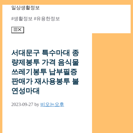
Skip
일상생활정보
to
content
#생활정보 #유용한정보
Menu
서대문구 특수마대 종
량제봉투 가격 음식물
쓰레기봉투 납부필증
판매가 재사용봉투 불
연성마대
2023-09-27
by
비오는오후