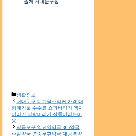
출처 서대문구청
Categories
생활정보
서대문구 폐기물스티커 가격 대
형폐기물 수수료 쇼파버리기 액자
버리기 식탁버리기 장롱버리는비
용
영등포구 일요일약국 365약국
주말약국 연중무휴약국 대방역약