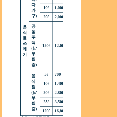
다
10
ℓ
1,000
가
구
)
20
ℓ
2,000
공
음
동
식
주
물
택
쓰
120
ℓ
12,000
(
납
레
부
기
필
증
)
5
ℓ
700
음
식
10
ℓ
1,400
점
(
납
20
ℓ
2,800
부
25
ℓ
3,500
필
증
)
120
ℓ
16,800