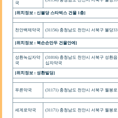
국
[위치정보 : 신불당 스타벅스 건물 1층]
천안백제약국
(31156) 충청남도 천안시 서북구 불당33길 
[위치정보 : 북손손만두 건물안에]
성환녹십자약
(31016) 충청남도 천안시 서북구 성환읍
국
십자약국
[위치정보 : 성환빌딩]
푸른약국
(31171) 충청남도 천안시 서북구 월봉로 
세계로약국
(31171) 충청남도 천안시 서북구 월봉로 