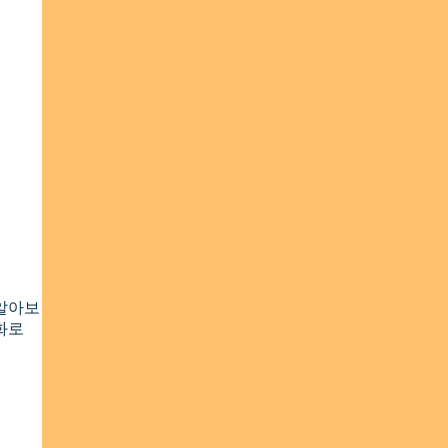
알아보
화로