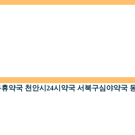
무휴약국 천안시24시약국 서북구심야약국 