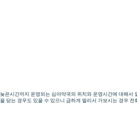
벽 늦은시간까지 운영되는 심야약국의 위치와 운영시간에 대해서 
 닫는 경우도 있을 수 있으니 급하게 멀리서 가보시는 경우 전