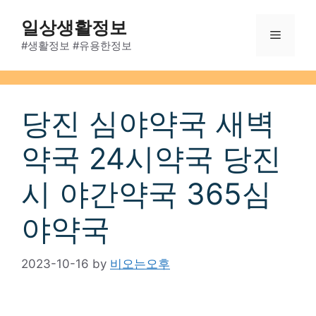
Skip
일상생활정보
to
Menu
content
#생활정보 #유용한정보
당진 심야약국 새벽
약국 24시약국 당진
시 야간약국 365심
야약국
2023-10-16
by
비오는오후