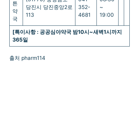
튼
당진시 당진중앙2로
352-
~
약
113
4681
19:00
국
[특이사항 : 공공심야약국 밤10시~새벽1시까지
365일
출처 pharm114