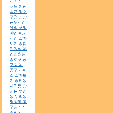
시키기
서울 여권
발급 장소
구청 연장
근무시간
요일 구청
야간여권
시간 알아
보기 종합
민원실 야
간민원실
종로구 공
구 대여
공구대여
소 알아보
기 숭인동
사직동 창
신동 부암
동 무악동
평창동 공
구빌리기
주민센터