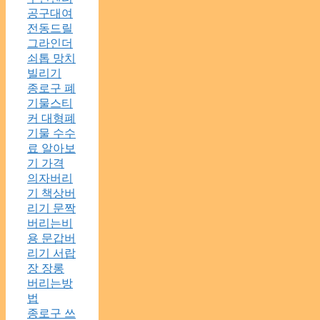
공구대여
전동드릴
그라인더
쇠톱 망치
빌리기
종로구 폐
기물스티
커 대형폐
기물 수수
료 알아보
기 가격
의자버리
기 책상버
리기 문짝
버리는비
용 문갑버
리기 서랍
장 장롱
버리는방
법
종로구 쓰