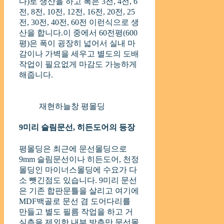
다)로 생산을 하고 폭은 3전, 4전, 6
전, 8전, 10전, 12전, 16전, 20전, 25
전, 30전, 40전, 60전 이런식으로 생
산을 합니다.이 중에서 60전평(600
평)은 폭이 굉장히 넓어서 실내 마
감이나 가벽을 세우고 별도의 도배
작업이 필요없게 마감도 가능하게
해줍니다.
재현하늘창 평몰딩
9미리 슬림문선, 히든도어의 등장
평몰딩은 최근에 문선몰딩으로
9mm 슬림문선이나 히든도어, 천정
몰딩인 마이너스몰딩에 수요가 다
소 뺏긴점도 있습니다. 9미리 문선
은 기존 합판문틀을 살리고 여기에
MDF백골로 문선 겸 도어다리를
만들고 별도 필름 작업을 하고 거
실측을 제외한 내부 방측만 문선몰