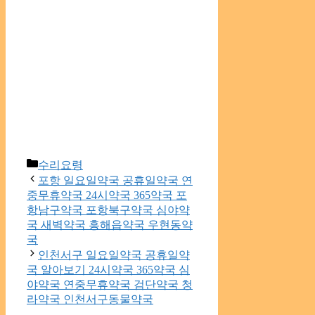
Categories
수리요령
포항 일요일약국 공휴일약국 연
중무휴약국 24시약국 365약국 포
항남구약국 포항북구약국 심야약
국 새벽약국 흥해읍약국 우현동약
국
인천서구 일요일약국 공휴일약
국 알아보기 24시약국 365약국 심
야약국 연중무휴약국 검단약국 청
라약국 인천서구동물약국