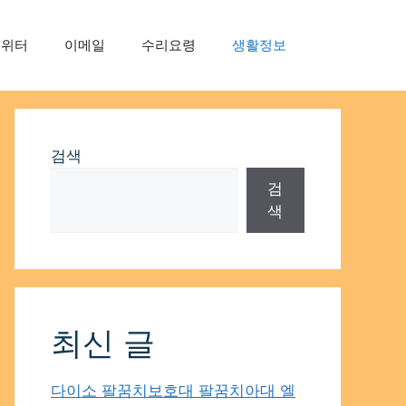
트위터
이메일
수리요령
생활정보
검색
검
색
최신 글
다이소 팔꿈치보호대 팔꿈치아대 엘