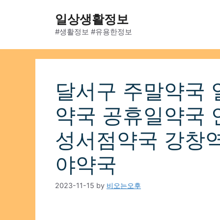
Skip
일상생활정보
to
content
#생활정보 #유용한정보
달서구 주말약국 
약국 공휴일약국 
성서점약국 강창역
야약국
2023-11-15
by
비오는오후