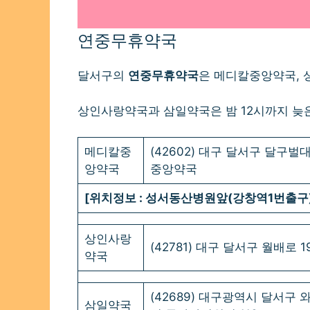
연중무휴약국
달서구의
연중무휴약국
은 메디칼중앙약국, 
상인사랑약국과 삼일약국은 밤 12시까지 늦
메디칼중
(42602) 대구 달서구 달구벌대
앙약국
중앙약국
[위치정보 : 성서동산병원앞(강창역1번출구)
상인사랑
(42781) 대구 달서구 월배로 1
약국
(42689) 대구광역시 달서구 와
삼일약국