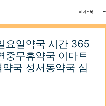
페이스북
일요일약국 시간 365
연중무휴약국 이마트
약국 성서동약국 심