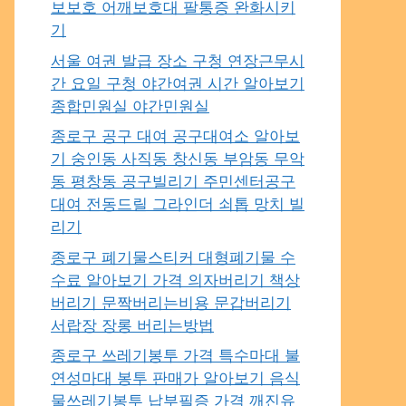
보보호 어깨보호대 팔통증 완화시키
기
서울 여권 발급 장소 구청 연장근무시
간 요일 구청 야간여권 시간 알아보기
종합민원실 야간민원실
종로구 공구 대여 공구대여소 알아보
기 숭인동 사직동 창신동 부암동 무악
동 평창동 공구빌리기 주민센터공구
대여 전동드릴 그라인더 쇠톱 망치 빌
리기
종로구 폐기물스티커 대형폐기물 수
수료 알아보기 가격 의자버리기 책상
버리기 문짝버리는비용 문갑버리기
서랍장 장롱 버리는방법
종로구 쓰레기봉투 가격 특수마대 불
연성마대 봉투 판매가 알아보기 음식
물쓰레기봉투 납부필증 가격 깨진유