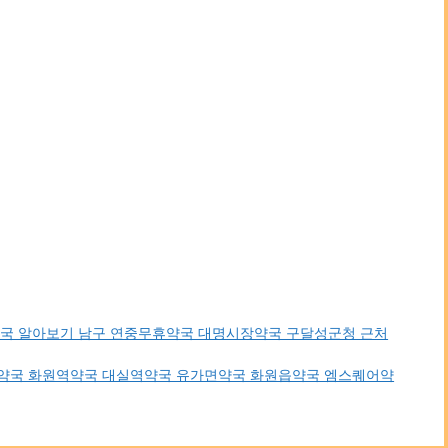
약국 알아보기 남구 연중무휴약국 대명시장약국 구달성군청 근처
휴약국 화원역약국 대실역약국 유가면약국 화원읍약국 엠스퀘어약