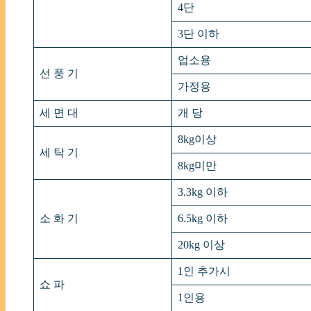
4단
3단 이하
업소용
선 풍 기
가정용
세 면 대
개 당
8kg이상
세 탁 기
8kg미만
3.3kg 이하
소 화 기
6.5kg 이하
20kg 이상
1인 추가시
쇼 파
1인용