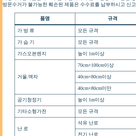
방문수거가 불가능한 훼손된 제품은 수수료를 납부하시고 신고
품명
규격
가 방 류
모든 규격
가 습 기
모든 규격
가스오븐렌지
높이 1m이상
70cm×100cm이상
거울.액자
40cm×80cm이상
40cm×80cm미만
공기청정기
높이 1m이상
기타소형가전
모든 규격
석유 난로
난 로
전기 난로