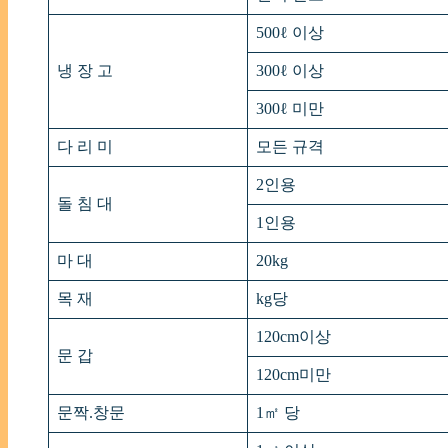
500ℓ 이상
냉 장 고
300ℓ 이상
300ℓ 미만
다 리 미
모든 규격
2인용
돌 침 대
1인용
마 대
20kg
목 재
kg당
120cm이상
문 갑
120cm미만
문짝.창문
1㎡ 당