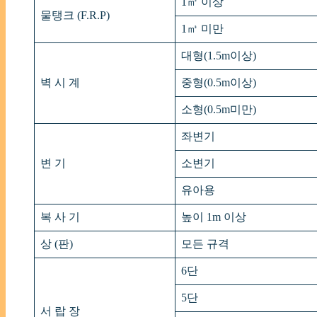
1㎥ 이상
물탱크 (F.R.P)
1㎥ 미만
대형(1.5m이상)
벽 시 계
중형(0.5m이상)
소형(0.5m미만)
좌변기
변 기
소변기
유아용
복 사 기
높이 1m 이상
상 (판)
모든 규격
6단
5단
서 랍 장