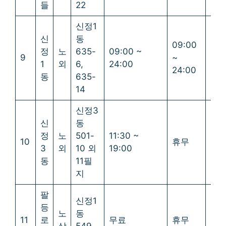
들
22
신정1
신
동
09:00
09:
정
노
635-
09:00 ~
9
~
~
1
외
6,
24:00
24:00
24:
동
635-
14
신정3
신
동
정
노
501-
11:30 ~
10
휴무
휴
3
외
10 외
19:00
동
11필
지
팔
신정1
등
노
동
11
로
무료
휴무
휴