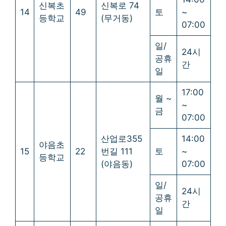
신복초
신복로 74
14
49
토
~
등학교
(무거동)
07:00
일/
24시
공휴
간
일
17:00
월 ~
~
금
07:00
산업로355
14:00
야음초
15
22
번길 111
토
~
등학교
(야음동)
07:00
일/
24시
공휴
간
일