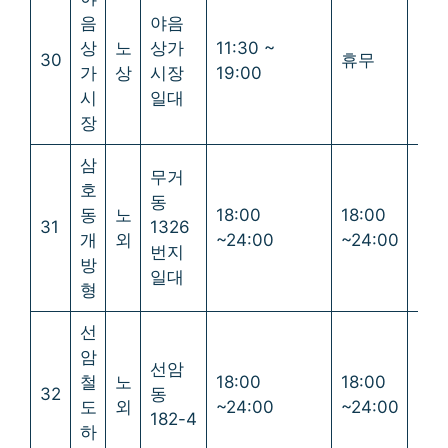
음
야음
상
노
상가
11:30 ~
30
휴무
휴
가
상
시장
19:00
시
일대
장
삼
무거
호
동
동
노
18:00
18:00
18:
31
1326
개
외
~24:00
~24:00
~24
번지
방
일대
형
선
암
선암
철
노
18:00
18:00
18:
32
동
도
외
~24:00
~24:00
~24
182-4
하