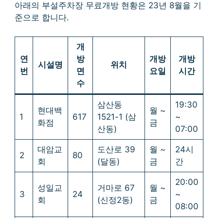
아래의 부설주차장 무료개방 현황은 23년 8월을 기
준으로 합니다.
개
연
방
개방
개방
시설명
위치
번
면
요일
시간
수
삼산동
19:30
현대백
월 ~
1
617
1521-1 (삼
~
화점
금
산동)
07:00
대암교
도산로 39
월 ~
24시
2
80
회
(달동)
금
간
20:00
성일교
거마로 67
월 ~
3
24
~
회
(신정2동)
금
08:00