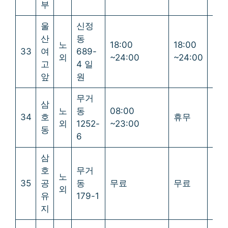
부
울
신정
산
동
노
18:00
18:00
18:
33
여
689-
외
~24:00
~24:00
~24
고
4 일
앞
원
무거
삼
노
동
08:00
34
호
휴무
휴
외
1252-
~23:00
동
6
삼
호
무거
노
35
공
동
무료
무료
무
외
유
179-1
지