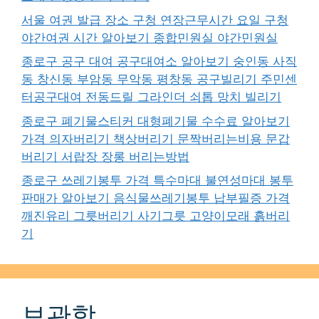
서울 여권 발급 장소 구청 연장근무시간 요일 구청
야간여권 시간 알아보기 종합민원실 야간민원실
종로구 공구 대여 공구대여소 알아보기 숭인동 사직
동 창신동 부암동 무악동 평창동 공구빌리기 주민센
터공구대여 전동드릴 그라인더 쇠톱 망치 빌리기
종로구 폐기물스티커 대형폐기물 수수료 알아보기
가격 의자버리기 책상버리기 문짝버리는비용 문갑
버리기 서랍장 장롱 버리는방법
종로구 쓰레기봉투 가격 특수마대 불연성마대 봉투
판매가 알아보기 음식물쓰레기봉투 납부필증 가격
깨진유리 그릇버리기 사기그릇 고양이모래 흙버리
기
보관함