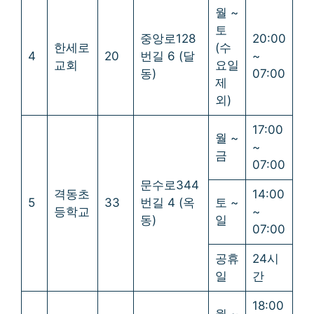
월 ~
토
중앙로128
20:00
한세로
(수
4
20
번길 6 (달
~
교회
요일
동)
07:00
제
외)
17:00
월 ~
~
금
07:00
문수로344
격동초
14:00
5
33
번길 4 (옥
토 ~
등학교
~
동)
일
07:00
공휴
24시
일
간
18:00
월 ~