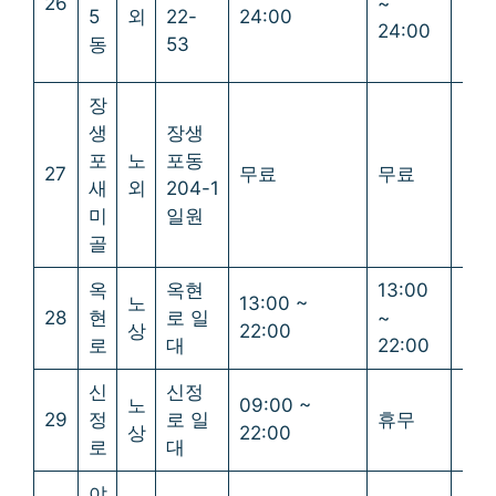
26
~
~
5
외
22-
24:00
24:00
24:
동
53
장
생
장생
포
노
포동
27
무료
무료
무
새
외
204-1
미
일원
골
옥
옥현
13:00
노
13:00 ~
28
현
로 일
~
휴
상
22:00
로
대
22:00
신
신정
노
09:00 ~
29
정
로 일
휴무
휴
상
22:00
로
대
야