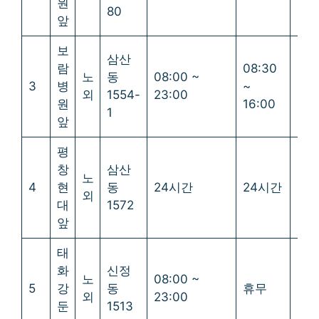
원
80
앞
보
삼산
람
08:30
노
동
08:00 ~
3
병
~
휴
외
1554-
23:00
원
16:00
1
앞
평
창
삼산
노
4
현
동
24시간
24시간
24
외
대
1572
앞
태
화
신정
08:
노
08:00 ~
5
강
동
휴무
~
외
23:00
둔
1513
23: