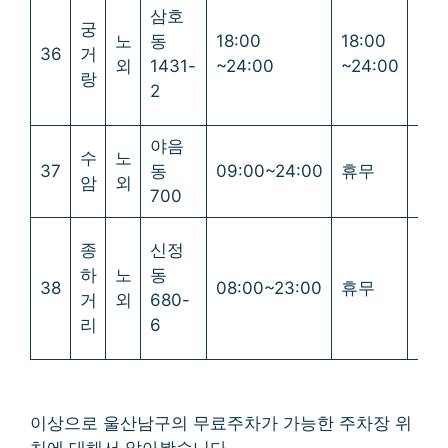
삼호
궁
노
동
18:00
18:00
18:
36
거
외
1431-
~24:00
~24:00
~24
랑
2
야음
수
노
37
동
09:00~24:00
휴무
휴
암
외
700
종
신정
하
노
동
38
08:00~23:00
휴무
휴
거
외
680-
리
6
이상으로 울산남구의 무료주차가 가능한 주차장 위