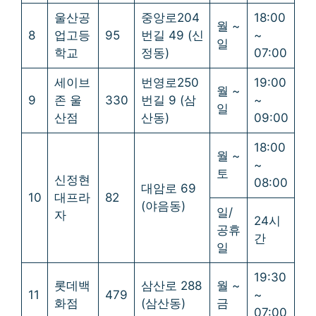
울산공
중앙로204
18:00
월 ~
8
업고등
95
번길 49 (신
~
일
학교
정동)
07:00
세이브
번영로250
19:00
월 ~
9
존 울
330
번길 9 (삼
~
일
산점
산동)
09:00
18:00
월 ~
~
토
신정현
08:00
대암로 69
10
대프라
82
(야음동)
일/
자
24시
공휴
간
일
19:30
롯데백
삼산로 288
월 ~
11
479
~
화점
(삼산동)
금
07:00