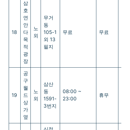
삼
호
연
무거
안
동
노
18
다
105-1
무료
무료
무
외
목
외 13
적
필지
광
장
공
구
삼산
월
노
동
08:00 ~
19
드
휴무
휴
외
1591-
23:00
상
3번지
가
옆
신정