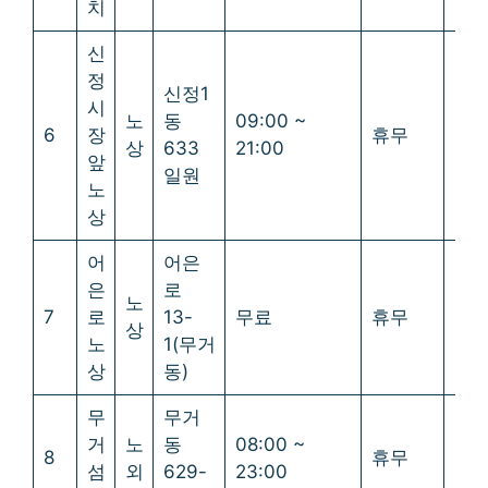
치
신
정
신정1
시
노
동
09:00 ~
6
장
휴무
휴
상
633
21:00
앞
일원
노
상
어
어은
은
로
노
7
로
13-
무료
휴무
휴
상
노
1(무거
상
동)
무
무거
거
노
동
08:00 ~
8
휴무
휴
섬
외
629-
23:00