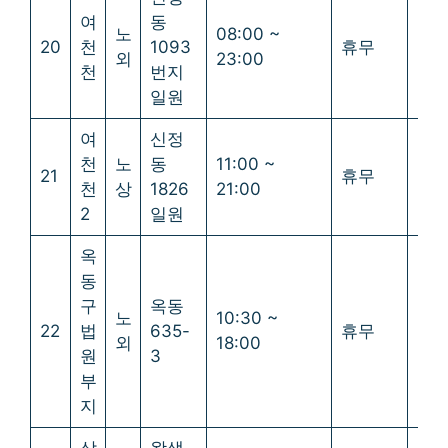
여
동
노
08:00 ~
20
천
1093
휴무
휴
외
23:00
천
번지
일원
여
신정
천
노
동
11:00 ~
21
휴무
휴
천
상
1826
21:00
2
일원
옥
동
구
옥동
노
10:30 ~
22
법
635-
휴무
휴
외
18:00
원
3
부
지