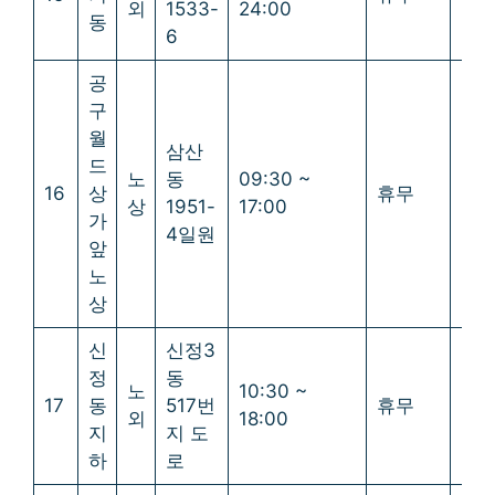
외
1533-
24:00
동
6
공
구
월
삼산
드
노
동
09:30 ~
16
상
휴무
휴
상
1951-
17:00
가
4일원
앞
노
상
신
신정3
정
동
노
10:30 ~
17
동
517번
휴무
휴
외
18:00
지
지 도
하
로