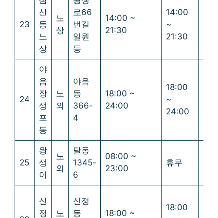
삼
왕생
산
로66
14:00
노
14:00 ~
23
동
번길
~
휴
상
21:30
노
일원
21:30
상
등
야
음
야음
18:00
18:
장
노
동
18:00 ~
24
~
~
생
외
366-
24:00
24:00
24:
포
4
동
왕
달동
노
08:00 ~
25
생
1345-
휴무
휴
외
23:00
이
6
신
신정
18:00
18:
정
노
동
18:00 ~