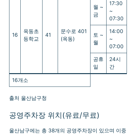
17:30
월 ~
~
금
07:30
옥동초
문수로 401
14:00
16
41
토 ~
등학교
(옥동)
~
월
07:00
공휴
24시
일
간
16개소
출처 울산남구청
공영주차장 위치(유료/무료)
울산남구에는 총 38개의 공영주차장이 있으며 이중