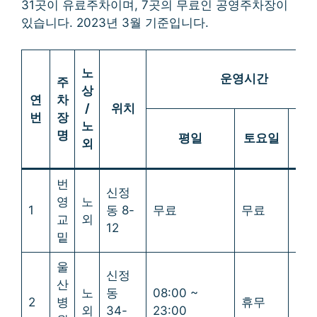
31곳이 유료주차이며, 7곳의 무료인 공영주차장이
있습니다. 2023년 3월 기준입니다.
노
운영시간
주
상
연
차
/
위치
번
장
노
명
평일
토요일
공
외
번
신정
영
노
1
동 8-
무료
무료
무
교
외
12
밑
울
신정
산
노
동
08:00 ~
2
병
휴무
휴
외
34-
23:00