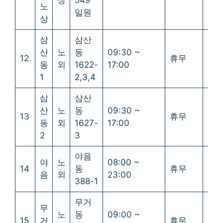
상
549
노
일원
상
삼
삼산
산
노
동
09:30 ~
12
휴무
휴
동
외
1622-
17:00
1
2,3,4
삼
삼산
산
노
동
09:30 ~
13
휴무
휴
동
외
1627-
17:00
2
3
야음
야
노
08:00 ~
14
동
휴무
휴
음
외
23:00
388-1
무거
무
노
동
09:00 ~
15
거
휴무
휴