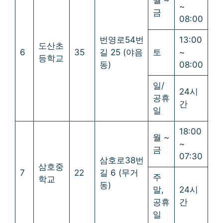
~
금
08:00
번영로54번
13:00
도산초
6
35
길 25 (야음
토
~
등학교
동)
08:00
일/
24시
공휴
간
일
18:00
월 ~
~
금
07:30
삼호로38번
삼호중
7
22
길 6 (무거
주
학교
동)
말,
24시
공휴
간
일