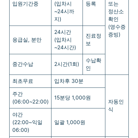
입원기간중
(입차시
등록
또는
~24시까
정산소
지)
확인
(영수증
24시간
증빙)
진료정
응급실, 분만
(입차시
보
~24시간)
수납확
중간수납
2시간(1회)
인
최초무료
입차후 30분
주간
15분당 1,000원
(06:00~22:00)
자동인
식
야간
(22:00~익일
일괄 1,000원
06:00)