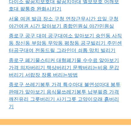
다이소 팔꿈치보호대 팔꿈치아대 엘보보호 어깨보
호대 팔통증 완화시키기
서울 여권 발급 장소 구청 연장근무시간 요일 구청
야간여권 시간 알아보기 종합민원실 야간민원실
종로구 공구 대여 공구대여소 알아보기 숭인동 사직
동 창신동 부암동 무악동 평창동 공구빌리기 주민센
터공구대여 전동드릴 그라인더 쇠톱 망치 빌리기
종로구 폐기물스티커 대형폐기물 수수료 알아보기
가격 의자버리기 책상버리기 문짝버리는비용 문갑
버리기 서랍장 장롱 버리는방법
종로구 쓰레기봉투 가격 특수마대 불연성마대 봉투
판매가 알아보기 음식물쓰레기봉투 납부필증 가격
깨진유리 그릇버리기 사기그릇 고양이모래 흙버리
기