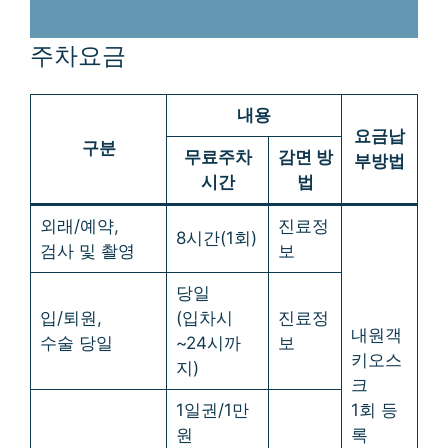
주차요금
내용
요금납
구분
무료주차
감면 방
부방법
시간
법
외래/예약,
진료정
8시간(1회)
검사 및 촬영
보
당일
입/퇴원,
(입차시
진료정
내원객
수술 당일
~24시까
보
키오스
지)
크
1일권/1만
1회 등
원
록