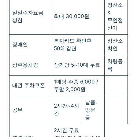
정산소
일일주차요금
&
최대 30,000원
상한
무인정
산기
복지카드 확인후
정산소
장애인
50% 감면
확인
차량등
상주용차량
상가당 5~10대 무료
록
1매당 주중 6,000 /
대관 주차쿠폰
주말 2,000원
납품,
2시간~4시
공무
방문
간
등
2시간 무료