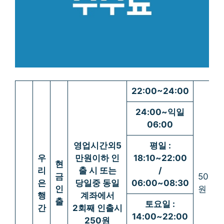
22:00~24:00
24:00~익일
06:00
영업시간외5
평일 :
우
만원이하 인
18:10~22:00
현
리
출 시 또는
/
금
500
은
당일중 동일
06:00~08:30
인
원
행
계좌에서
출
토요일 :
간
2회째 인출시
14:00~22:00
250원