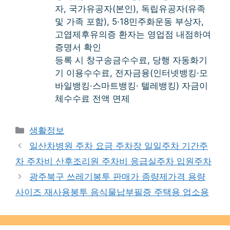
자, 국가유공자(본인), 독립유공자(유족
및 가족 포함), 5·18민주화운동 부상자,
고엽제후유의증 환자는 영업점 내점하여
증명서 확인
등록 시 창구송금수수료, 당행 자동화기
기 이용수수료, 전자금융(인터넷뱅킹·모
바일뱅킹·스마트뱅킹· 텔레뱅킹) 자금이
체수수료 전액 면제
Categories
생활정보
일산차병원 주차 요금 주차장 일일주차 기간주
차 주차비 산후조리원 주차비 응급실주차 입원주차
광주북구 쓰레기봉투 판매가 종량제가격 용량
사이즈 재사용봉투 음식물납부필증 주택용 업소용