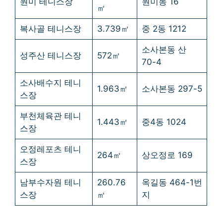
원미 테니스장
원미동 16
㎡
복사골 테니스장
3.739㎡
중 2동 1212
소사본동 산
성주산 테니스장
572㎡
70-4
소사배수지 테니
1.963㎡
소사본동 297-5
스장
부천체육관 테니
1.443㎡
중4동 1024
스장
오정레포츠 테니
264㎡
상오정로 169
스장
남부수자원 테니
260.76
옥길동 464-1번
스장
㎡
지