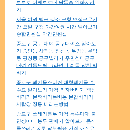
보보호 어깨보호대 팔통증 완화시키
기
서울 여권 발급 장소 구청 연장근무시
간 요일 구청 야간여권 시간 알아보기
종합민원실 야간민원실
종로구 공구 대여 공구대여소 알아보
기 숭인동 사직동 창신동 부암동 무악
동 평창동 공구빌리기 주민센터공구
대여 전동드릴 그라인더 쇠톱 망치 빌
리기
종로구 폐기물스티커 대형폐기물 수
수료 알아보기 가격 의자버리기 책상
버리기 문짝버리는비용 문갑버리기
서랍장 장롱 버리는방법
종로구 쓰레기봉투 가격 특수마대 불
연성마대 봉투 판매가 알아보기 음식
물쓰레기봉투 납부필증 가격 깨진유