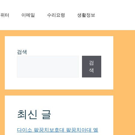
트위터
이메일
수리요령
생활정보
검색
검
색
최신 글
다이소 팔꿈치보호대 팔꿈치아대 엘