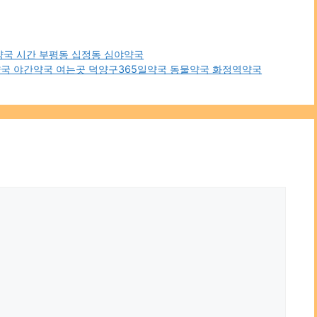
약국 시간 부평동 십정동 심야약국
국 야간약국 여는곳 덕양구365일약국 동물약국 화정역약국