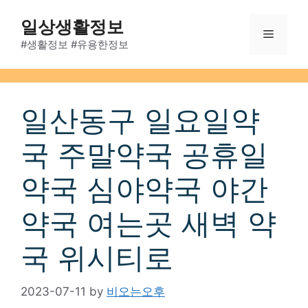
Skip
일상생활정보
to
Menu
content
#생활정보 #유용한정보
일산동구 일요일약
국 주말약국 공휴일
약국 심야약국 야간
약국 여는곳 새벽 약
국 위시티로
2023-07-11
by
비오는오후