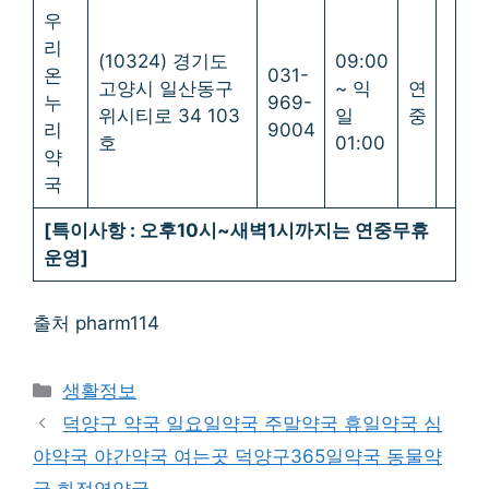
우
리
(10324) 경기도
09:00
온
031-
고양시 일산동구
~ 익
연
누
969-
위시티로 34 103
일
중
리
9004
호
01:00
약
국
[특이사항 : 오후10시~새벽1시까지는 연중무휴
운영]
출처 pharm114
Categories
생활정보
덕양구 약국 일요일약국 주말약국 휴일약국 심
야약국 야간약국 여는곳 덕양구365일약국 동물약
국 화정역약국