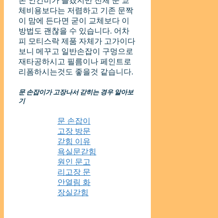
론 인건비가 들겠지만 전체 문 교
체비용보다는 저렴하고 기존 문짝
이 맘에 든다면 굳이 교체보다 이
방법도 괜찮을 수 있습니다. 어차
피 모티스락 제품 자체가 고가이다
보니 메꾸고 일반손잡이 구멍으로
재타공하시고 필름이나 페인트로
리폼하시는것도 좋을것 같습니다.
문 손잡이가 고장나서 갇히는 경우 알아보
기
문 손잡이
고장 방문
갇힘 이유
욕실문갇힘
원인 문고
리고장 문
안열림 화
장실갇힘