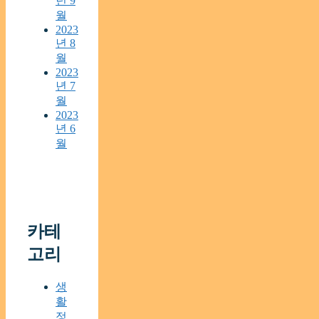
년 9
월
2023
년 8
월
2023
년 7
월
2023
년 6
월
카테
고리
생
활
정