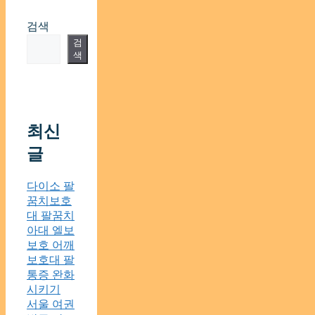
검색
검
색
최신
글
다이소 팔
꿈치보호
대 팔꿈치
아대 엘보
보호 어깨
보호대 팔
통증 완화
시키기
서울 여권