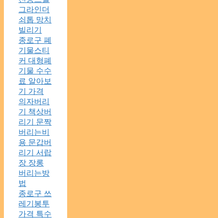
그라인더
쇠톱 망치
빌리기
종로구 폐
기물스티
커 대형폐
기물 수수
료 알아보
기 가격
의자버리
기 책상버
리기 문짝
버리는비
용 문갑버
리기 서랍
장 장롱
버리는방
법
종로구 쓰
레기봉투
가격 특수