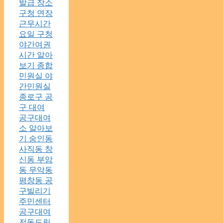
발급 장소
구청 연장
근무시간
요일 구청
야간여권
시간 알아
보기 종합
민원실 야
간민원실
종로구 공
구 대여
공구대여
소 알아보
기 숭인동
사직동 창
신동 부암
동 무악동
평창동 공
구빌리기
주민센터
공구대여
전동드릴