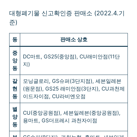
대형폐기물 신고확인증 판매소 (2022.4.기
준)
동
판매소 상호
중
DC마트, GS25(중앙점), CU래미안점(11단
앙
지)
동
갈
모닝글로리, GS슈퍼(3단지점), 세븐일레븐
현
(원문점), GS25 래미안점(3단지), CU과천제
동
이드자이점, CU라비엔오점
별
CU(중앙공원점), 세븐일레븐(중앙공원점),
양
용마트, GS더프레시 과천자이점
동