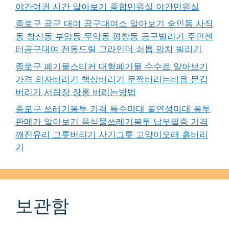
야간여권 시간 알아보기 종합민원실 야간민원실
종로구 공구 대여 공구대여소 알아보기 숭인동 사직
동 창신동 부암동 무악동 평창동 공구빌리기 주민센
터공구대여 전동드릴 그라인더 쇠톱 망치 빌리기
종로구 폐기물스티커 대형폐기물 수수료 알아보기
가격 의자버리기 책상버리기 문짝버리는비용 문갑
버리기 서랍장 장롱 버리는방법
종로구 쓰레기봉투 가격 특수마대 불연성마대 봉투
판매가 알아보기 음식물쓰레기봉투 납부필증 가격
깨진유리 그릇버리기 사기그릇 고양이모래 흙버리
기
보관함