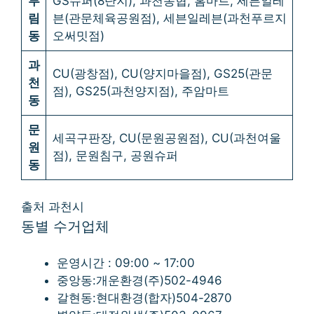
부
GS슈퍼(8단지), 과천농협, 홈마트, 세븐일레
림
븐(관문체육공원점), 세븐일레븐(과천푸르지
동
오써밋점)
과
CU(광창점), CU(양지마을점), GS25(관문
천
점), GS25(과천양지점), 주암마트
동
문
세곡구판장, CU(문원공원점), CU(과천여울
원
점), 문원침구, 공원슈퍼
동
출처 과천시
동별 수거업체
운영시간 : 09:00 ~ 17:00
중앙동:개운환경(주)502-4946
갈현동:현대환경(합자)504-2870