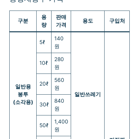
용
판매
구분
용도
구입처
량
가격
140
5ℓ
원
280
10ℓ
원
560
20ℓ
일반용
원
봉투
일반쓰레기
840
(소각용)
30ℓ
원
1,400
50ℓ
원