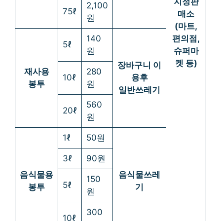
지정판
2,100
75ℓ
매소
원
(마트,
140
편의점,
5ℓ
원
슈퍼마
켓 등)
장바구니 이
재사용
280
10ℓ
용후
봉투
원
일반쓰레기
560
20ℓ
원
1ℓ
50원
3ℓ
90원
음식물용
음식물쓰레
150
5ℓ
봉투
기
원
300
10ℓ