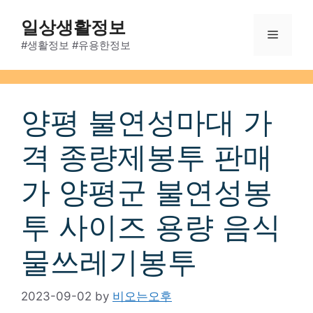
Skip
일상생활정보
to
Menu
content
#생활정보 #유용한정보
양평 불연성마대 가
격 종량제봉투 판매
가 양평군 불연성봉
투 사이즈 용량 음식
물쓰레기봉투
2023-09-02
by
비오는오후