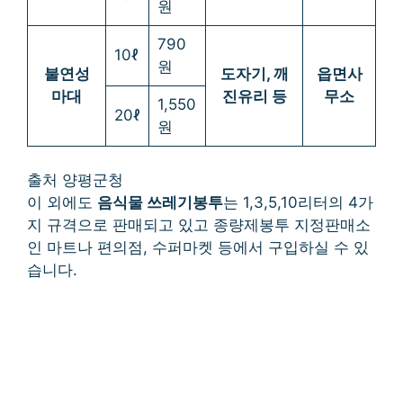
원
790
10ℓ
원
불연성
도자기, 깨
읍면사
마대
진유리 등
무소
1,550
20ℓ
원
출처 양평군청
이 외에도
음식물 쓰레기봉투
는 1,3,5,10리터의 4가
지 규격으로 판매되고 있고 종량제봉투 지정판매소
인 마트나 편의점, 수퍼마켓 등에서 구입하실 수 있
습니다.