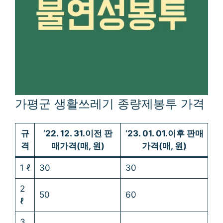
가평군 생활쓰레기 종량제봉투 가격
규
’22. 12. 31.이전 판
’23. 01. 01.이후 판매
격
매가격(매, 원)
가격(매, 원)
1 ℓ
30
30
2
50
60
ℓ
3