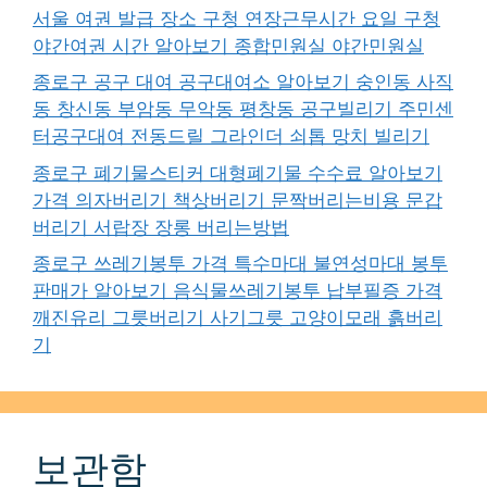
서울 여권 발급 장소 구청 연장근무시간 요일 구청
야간여권 시간 알아보기 종합민원실 야간민원실
종로구 공구 대여 공구대여소 알아보기 숭인동 사직
동 창신동 부암동 무악동 평창동 공구빌리기 주민센
터공구대여 전동드릴 그라인더 쇠톱 망치 빌리기
종로구 폐기물스티커 대형폐기물 수수료 알아보기
가격 의자버리기 책상버리기 문짝버리는비용 문갑
버리기 서랍장 장롱 버리는방법
종로구 쓰레기봉투 가격 특수마대 불연성마대 봉투
판매가 알아보기 음식물쓰레기봉투 납부필증 가격
깨진유리 그릇버리기 사기그릇 고양이모래 흙버리
기
보관함