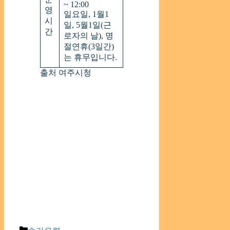
~ 12:00
영
일요일, 1월1
시
일, 5월1일(근
간
로자의 날), 명
절연휴(3일간)
는 휴무입니다.
출처 여주시청
Categories