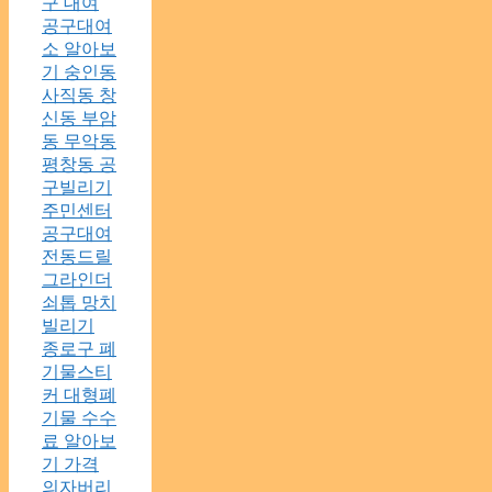
구 대여
공구대여
소 알아보
기 숭인동
사직동 창
신동 부암
동 무악동
평창동 공
구빌리기
주민센터
공구대여
전동드릴
그라인더
쇠톱 망치
빌리기
종로구 폐
기물스티
커 대형폐
기물 수수
료 알아보
기 가격
의자버리