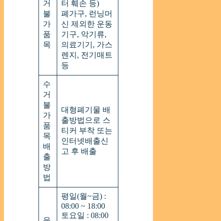
거
터 훼손 등)
불
폐가구, 런닝머
가
신 제외한 운동
품
기구, 악기류,
목
의료기기, 가스
렌지, 전기매트
등
수
거
불
대형폐기물 배
가
출방법으로 스
품
티커 부착 또는
목
인터넷배출신
배
고 후 배출
출
방
법
평일(월~금) :
08:00 ~ 18:00
토요일 : 08:00
운