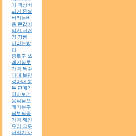
기 책상버
리기 문짝
버리는비
용 문갑버
리기 서랍
장 장롱
버리는방
법
종로구 쓰
레기봉투
가격 특수
마대 불연
성마대 봉
투 판매가
알아보기
음식물쓰
레기봉투
납부필증
가격 깨진
유리 그릇
버리기 사