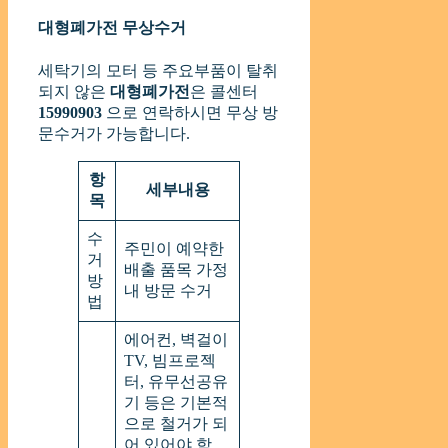
대형폐가전 무상수거
세탁기의 모터 등 주요부품이 탈취
되지 않은
대형폐가전
은 콜센터
15990903
으로 연락하시면 무상 방
문수거가 가능합니다.
항
세부내용
목
수
주민이 예약한
거
배출 품목 가정
방
내 방문 수거
법
에어컨, 벽걸이
TV, 빔프로젝
터, 유무선공유
기 등은 기본적
으로 철거가 되
어 있어야 함.