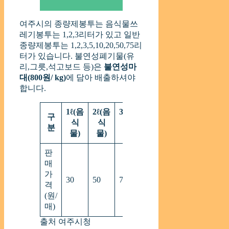
여주시의 종량제봉투는 음식물쓰
레기봉투는 1,2,3리터가 있고 일반
종량제봉투는 1,2,3,5,10,20,50,75리
터가 있습니다. 불연성폐기물(유
리,그릇,석고보드 등)은
불연성마
대(800원/ kg)
에 담아 배출하셔야
합니다.
1ℓ(음
2ℓ(음
3ℓ(음
구
식
식
식
5ℓ
10ℓ
20ℓ
50ℓ
분
물)
물)
물)
판
매
가
30
50
70
120
230
460
1,150
격
(원/
매)
출처 여주시청