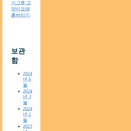
기그릇 고
양이모래
흙버리기
보관
함
2024
년 6
월
2024
년 3
월
2024
년 2
월
2023