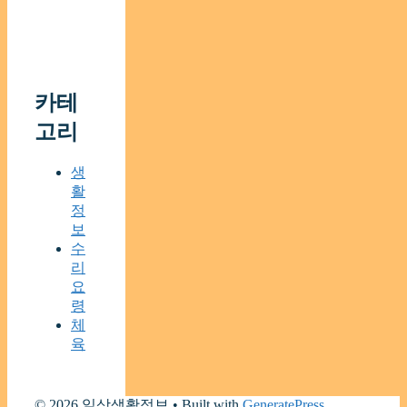
카테
고리
생
활
정
보
수
리
요
령
체
육
© 2026 일상생활정보
• Built with
GeneratePress