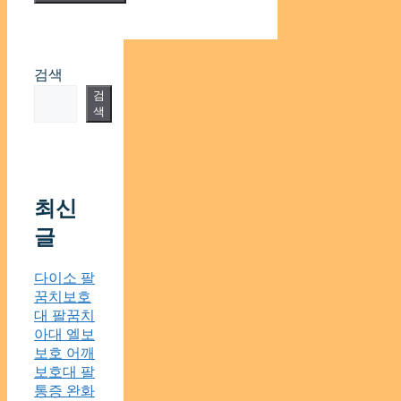
검색
검
색
최신
글
다이소 팔
꿈치보호
대 팔꿈치
아대 엘보
보호 어깨
보호대 팔
통증 완화