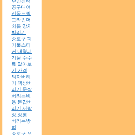
주민센터
공구대여
전동드릴
그라인더
쇠톱 망치
빌리기
종로구 폐
기물스티
커 대형폐
기물 수수
료 알아보
기 가격
의자버리
기 책상버
리기 문짝
버리는비
용 문갑버
리기 서랍
장 장롱
버리는방
법
종로구 쓰