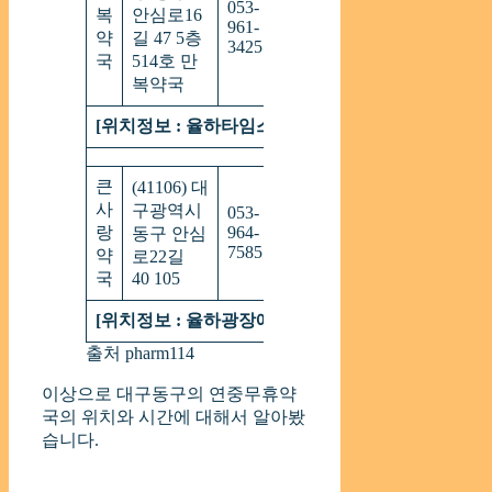
053-
08:30
복
안심로16
연
961-
~
약
길 47 5층
중
3425
21:00
국
514호 만
복약국
[위치정보 : 율하타임스퀘어 5층]
큰
(41106) 대
사
구광역시
053-
09:00
연
랑
964-
~
동구 안심
중
7585
20:00
약
로22길
국
40 105
[위치정보 : 율하광장에위치]
출처 pharm114
이상으로 대구동구의 연중무휴약
국의 위치와 시간에 대해서 알아봤
습니다.