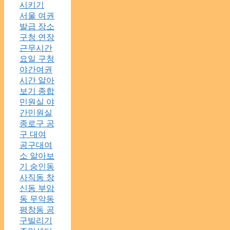
시키기
서울 여권
발급 장소
구청 연장
근무시간
요일 구청
야간여권
시간 알아
보기 종합
민원실 야
간민원실
종로구 공
구 대여
공구대여
소 알아보
기 숭인동
사직동 창
신동 부암
동 무악동
평창동 공
구빌리기