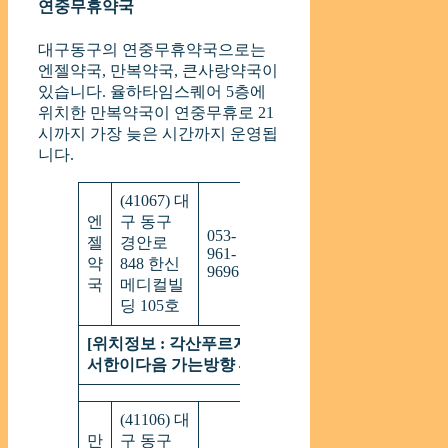
연중무휴약국
대구동구의 연중무휴약국으로는
엔젤약국, 만복약국, 큰사랑약국이
있습니다. 율하타임스퀘어 5층에
위치한 만복약국이 연중무휴로 21
시까지 가장 늦은 시간까지 운영됩
니다.
(41067) 대
엔
구 동구
053-
09:00
젤
경안로
연
961-
~
약
848 한신
중
9696
19:00
국
메디컬빌
딩 105호
[위치정보 : 각산푸르지오1단지에서
서한이다음 가는방향 4거리코너]
(41106) 대
만
구 동구