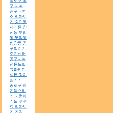
종로구 공
구 대여
공구대여
소 알아보
기 숭인동
사직동 창
신동 부암
동 무악동
평창동 공
구빌리기
주민센터
공구대여
전동드릴
그라인더
쇠톱 망치
빌리기
종로구 폐
기물스티
커 대형폐
기물 수수
료 알아보
기 가격