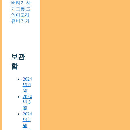
버리기 사
기그릇 고
양이모래
흙버리기
보관
함
2024
년 6
월
2024
년 3
월
2024
년 2
월