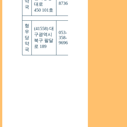
약
중
8736
22:00
대로
국
450 101호
형
(41558) 대
우
053-
08:30
구광역시
연
당
358-
~
북구 팔달
중
9696
22:00
약
로 189
국