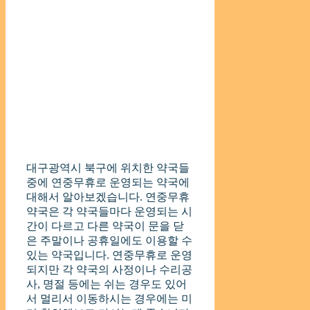
대구광역시 북구에 위치한 약국들
중에 연중무휴로 운영되는 약국에
대해서 알아보겠습니다. 연중무휴
약국은 각 약국들마다 운영되는 시
간이 다르고 다른 약국이 문을 닫
은 주말이나 공휴일에도 이용할 수
있는 약국입니다. 연중무휴로 운영
되지만 각 약국의 사정이나 수리공
사, 명절 등에는 쉬는 경우도 있어
서 멀리서 이동하시는 경우에는 미