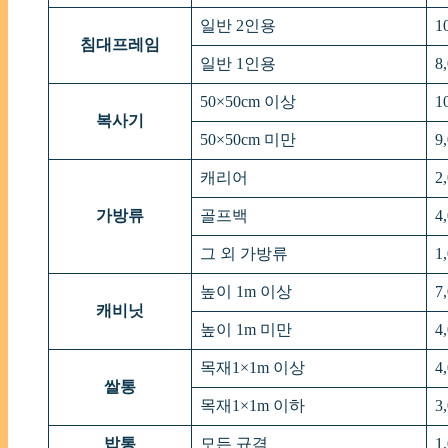
일반 2인용
1
침대프레임
일반 1인용
8
50×50cm 이상
1
복사기
50×50cm 미만
9
캐리어
2
가방류
골프백
4
그 외 가방류
1
높이 1m 이상
7
캐비닛
높이 1m 미만
4
목재1×1m 이상
4
쌀통
목재1×1m 이하
3
밥통
모든 규격
1