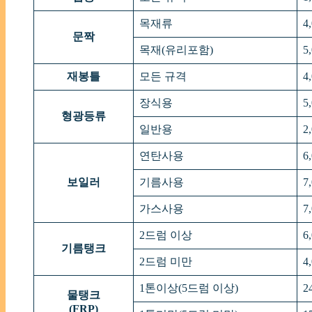
목재류
4
문짝
목재(유리포함)
5
재봉틀
모든 규격
4
장식용
5
형광등류
일반용
2
연탄사용
6
보일러
기름사용
7
가스사용
7
2드럼 이상
6
기름탱크
2드럼 미만
4
1톤이상(5드럼 이상)
2
물탱크
(FRP)