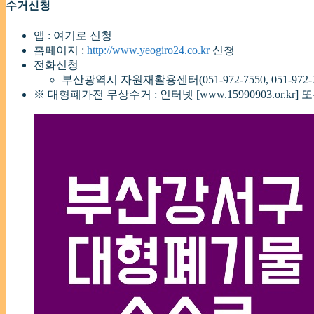
수거신청
앱 : 여기로 신청
홈페이지 :
http://www.yeogiro24.co.kr
신청
전화신청
부산광역시 자원재활용센터(051-972-7550, 051-972-7559
※ 대형폐가전 무상수거 : 인터넷 [www.15990903.or.kr] 또는