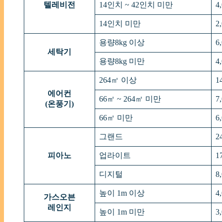
텔레비전
14인치 ~ 42인치 미만
4
14인치 미만
2
용량8kg 이상
6
세탁기
용량8kg 미만
4
264㎡ 이상
1
에어컨
66㎡ ~ 264㎡ 미만
7
(온풍기)
66㎡ 미만
6
그랜드
2
피아노
업라이트
1
디지털
8
높이 1m 이상
4
가스오븐
레인지
높이 1m 미만
3