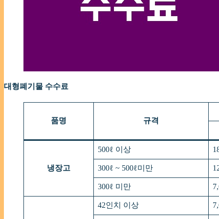
대형폐기물 수수료
품명
규격
500ℓ 이상
1
냉장고
300ℓ ~ 500ℓ미만
1
300ℓ 미만
7
42인치 이상
7