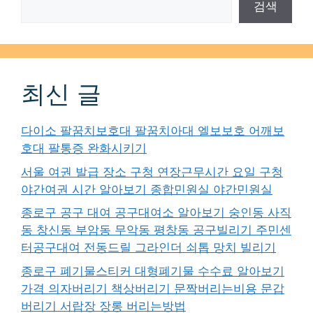
검색
최신 글
다이소 팔꿈치보호대 팔꿈치아대 엘보보호 어깨보
호대 팔통증 완화시키기
서울 여권 발급 장소 구청 연장근무시간 요일 구청
야간여권 시간 알아보기 종합민원실 야간민원실
종로구 공구 대여 공구대여소 알아보기 숭인동 사직
동 창신동 부암동 무악동 평창동 공구빌리기 주민센
터공구대여 전동드릴 그라인더 쇠톱 망치 빌리기
종로구 폐기물스티커 대형폐기물 수수료 알아보기
가격 의자버리기 책상버리기 문짝버리는비용 문갑
버리기 서랍장 장롱 버리는방법