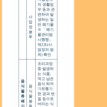
의 생활업
무 등과 관
련하여 발
사
생하는 일
업
반 폐기물
장
※ 「폐기
봉
물관리법
투
시행령」
제2조(사
업장의 범
위) 확인
조리과정
중 발생하
는 식품,
먹고 남은
음
음식 찌꺼
식
음
기유통기
물
식
한 경과 변
류
물
질 등으로
폐
봉
버리는 식
기
투