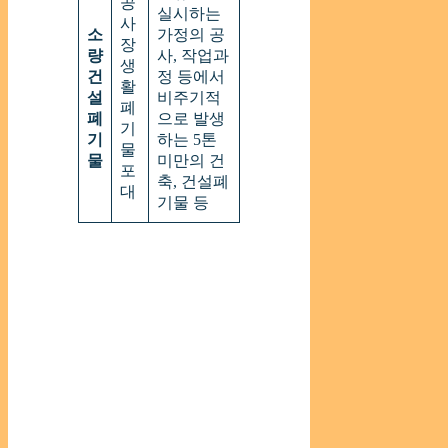
공
실시하는
사
소
가정의 공
장
량
사, 작업과
생
건
정 등에서
활
설
비주기적
폐
폐
으로 발생
기
기
하는 5톤
물
물
미만의 건
포
축, 건설폐
대
기물 등