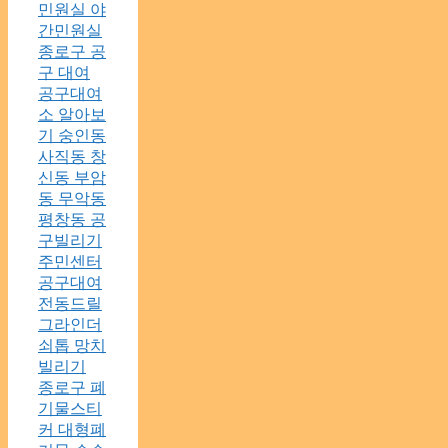
민원실 야
간민원실
종로구 공
구 대여
공구대여
소 알아보
기 숭인동
사직동 창
신동 부암
동 무악동
평창동 공
구빌리기
주민센터
공구대여
전동드릴
그라인더
쇠톱 망치
빌리기
종로구 폐
기물스티
커 대형폐