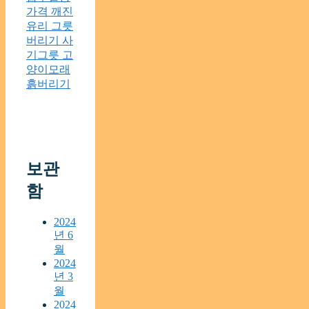
가격 깨진
유리 그릇
버리기 사
기그릇 고
양이모래
흙버리기
보관
함
2024
년 6
월
2024
년 3
월
2024