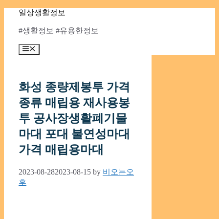
Skip
일상생활정보
to
content
#생활정보 #유용한정보
Menu
화성 종량제봉투 가격
종류 매립용 재사용봉
투 공사장생활폐기물
마대 포대 불연성마대
가격 매립용마대
2023-08-28
2023-08-15
by
비오는오
후