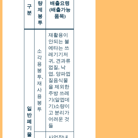
량
배출요령
구
제
(배출가능
분
봉
품목)
투
재활용이
안되는 불
에타는 쓰
소
레기기저
각
귀, 견과류
용
껍질, 낙
봉
엽, 양파껍
투,
질음식물
재
을 제외한
사
주방 쓰레
용
기(알껍데
봉
기)소량이
일
투
고 분리가
반
어려운 것
폐
들
기
물
사업장내