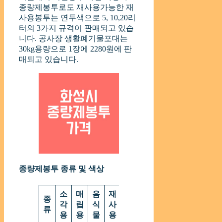
종량제봉투로도 재사용가능한 재
사용봉투는 연두색으로 5, 10,20리
터의 3가지 규격이 판매되고 있습
니다. 공사장 생활폐기물포대는
30kg용량으로 1장에 2280원에 판
매되고 있습니다.
종량제봉투 종류 및 색상
소
매
음
재
사
종
각
립
식
사
업
류
용
용
물
용
장