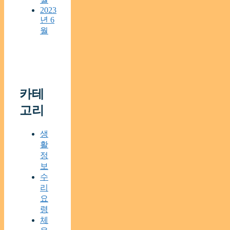
2023
년 6
월
카테
고리
생
활
정
보
수
리
요
령
체