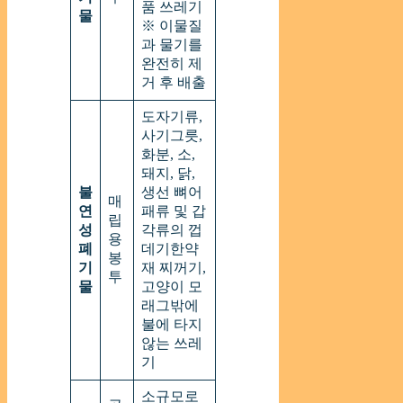
품 쓰레기
물
※ 이물질
과 물기를
완전히 제
거 후 배출
도자기류,
사기그릇,
화분, 소,
돼지, 닭,
불
생선 뼈어
매
연
패류 및 갑
립
성
각류의 껍
용
폐
데기한약
봉
기
재 찌꺼기,
투
물
고양이 모
래그밖에
불에 타지
않는 쓰레
기
소규모로