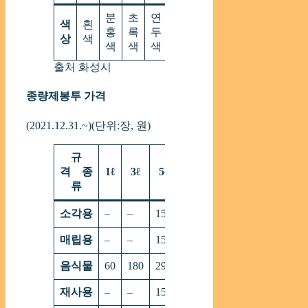
분
초
연
노
색
흰
홍
록
두
란
상
색
색
색
색
색
출처 화성시
종량제봉투 가격
(2021.12.31.~)(단위:장, 원)
규
격 종
1ℓ
3ℓ
5ℓ
10ℓ
20ℓ
50ℓ
75ℓ
류
소각용
–
–
150
300
600
1,500
2,25
매립용
–
–
150
300
600
1,500
–
음식물
60
180
290
580
1,170
–
–
재사용
–
–
150
300
600
–
–