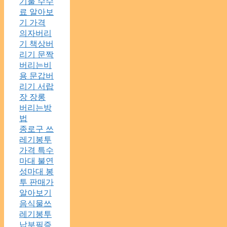
기물 수수
료 알아보
기 가격
의자버리
기 책상버
리기 문짝
버리는비
용 문갑버
리기 서랍
장 장롱
버리는방
법
종로구 쓰
레기봉투
가격 특수
마대 불연
성마대 봉
투 판매가
알아보기
음식물쓰
레기봉투
납부필증