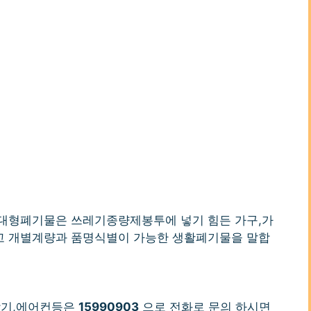
대형폐기물은 쓰레기종량제봉투에 넣기 힘든 가구,가
고 개별계량과 품명식별이 가능한 생활폐기물을 말합
탁기,에어컨등은
15990903
으로 전화로 문의 하시면