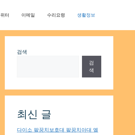
트위터
이메일
수리요령
생활정보
검색
검
색
최신 글
다이소 팔꿈치보호대 팔꿈치아대 엘