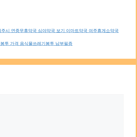
 여주시 연중무휴약국 심야약국 보기 이마트약국 여주휴게소약국
제봉투 가격 음식물쓰레기봉투 납부필증