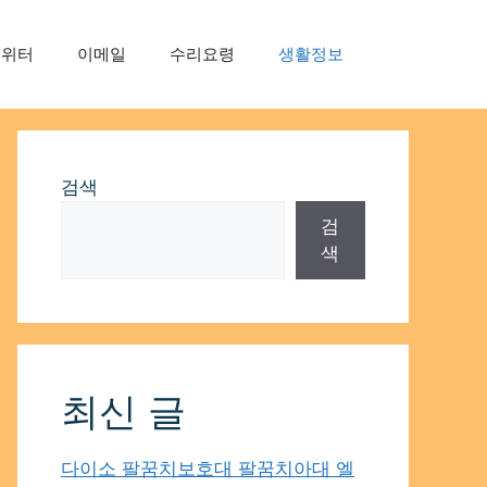
트위터
이메일
수리요령
생활정보
검색
검
색
최신 글
다이소 팔꿈치보호대 팔꿈치아대 엘