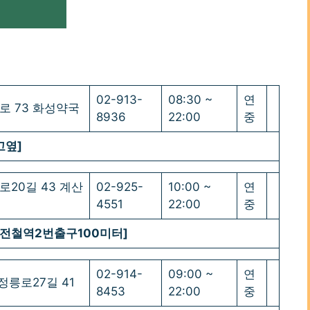
02-913-
08:30 ~
연
산로 73 화성약국
8936
22:00
중
고옆]
로20길 43 계산
02-925-
10:00 ~
연
4551
22:00
중
전철역2번출구100미터]
02-914-
09:00 ~
연
 정릉로27길 41
8453
22:00
중