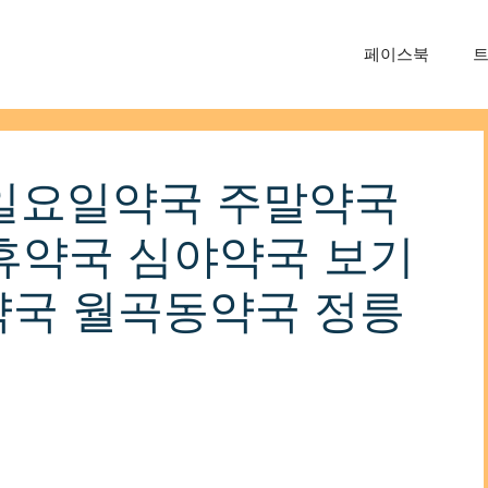
페이스북
 일요일약국 주말약국
휴약국 심야약국 보기
국 월곡동약국 정릉