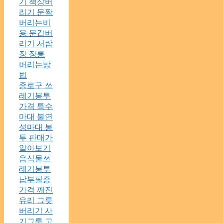
기 책상버
리기 문짝
버리는비
용 문갑버
리기 서랍
장 장롱
버리는방
법
종로구 쓰
레기봉투
가격 특수
마대 불연
성마대 봉
투 판매가
알아보기
음식물쓰
레기봉투
납부필증
가격 깨진
유리 그릇
버리기 사
기그릇 고