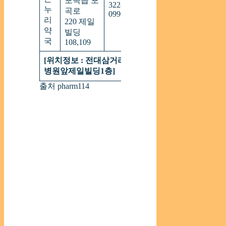
포곡읍 포
322-
~
누
중
곡로
0996
21:00
리
220 제일
약
빌딩
국
108,109
[위치정보 : 전대삼거리용인제일메디
병원앞제일빌딩1층]
출처 pharm114