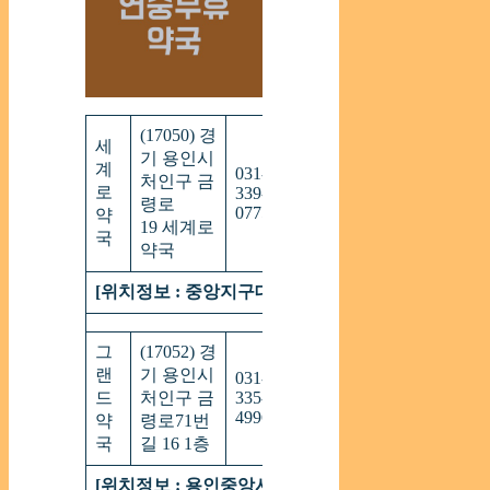
(17050) 경
세
기 용인시
계
031-
09:00
처인구 금
연
로
339-
~
령로
중
0775
20:00
약
19 세계로
국
약국
[위치정보 : 중앙지구대 건너편]
그
(17052) 경
랜
기 용인시
031-
09:00
연
드
처인구 금
335-
~
중
4996
21:00
약
령로71번
국
길 16 1층
[위치정보 : 용인중앙시장근방용인초