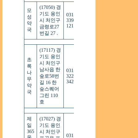
(17050) 경
모
기도 용인
031-
09:30
성
연
시 처인구
339-
~
약
중
1215
22:00
금령로27
국
번길 27 .
(17117) 경
기도 용인
초
시 처인구
록
남사읍 한
031-
08:30
나
연
숲로58번
322-
~
무
중
3427
20:30
길 16 한
약
숲스퀘어
국
그린 110
호
제
(17027) 경
일
기도 용인
365
시 처인구
031-
09:00
온
연