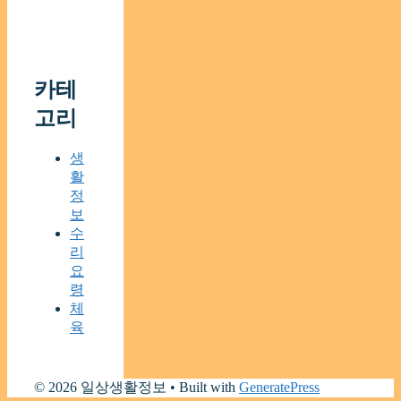
카테
고리
생
활
정
보
수
리
요
령
체
육
© 2026 일상생활정보
• Built with
GeneratePress