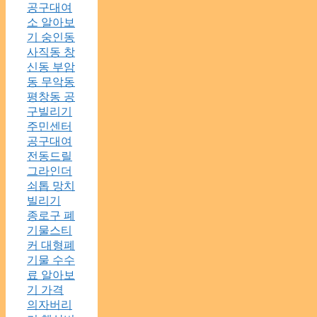
공구대여
소 알아보
기 숭인동
사직동 창
신동 부암
동 무악동
평창동 공
구빌리기
주민센터
공구대여
전동드릴
그라인더
쇠톱 망치
빌리기
종로구 폐
기물스티
커 대형폐
기물 수수
료 알아보
기 가격
의자버리