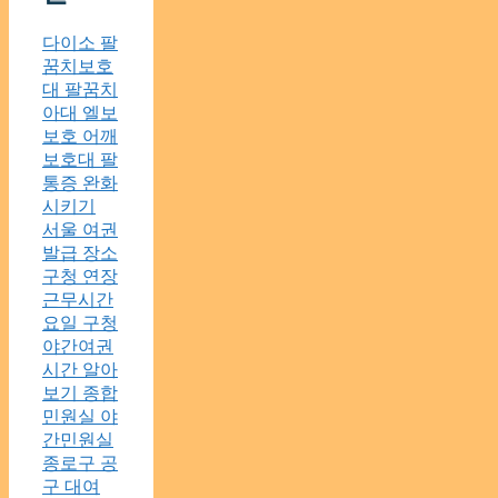
다이소 팔
꿈치보호
대 팔꿈치
아대 엘보
보호 어깨
보호대 팔
통증 완화
시키기
서울 여권
발급 장소
구청 연장
근무시간
요일 구청
야간여권
시간 알아
보기 종합
민원실 야
간민원실
종로구 공
구 대여