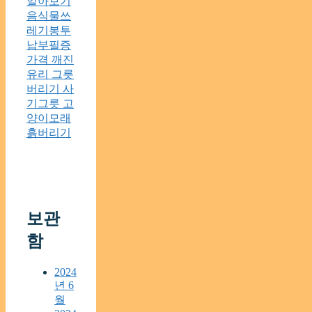
알아보기
음식물쓰
레기봉투
납부필증
가격 깨진
유리 그릇
버리기 사
기그릇 고
양이모래
흙버리기
보관
함
2024
년 6
월