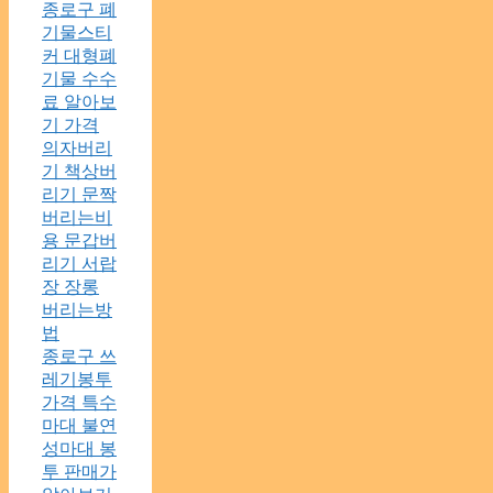
종로구 폐
기물스티
커 대형폐
기물 수수
료 알아보
기 가격
의자버리
기 책상버
리기 문짝
버리는비
용 문갑버
리기 서랍
장 장롱
버리는방
법
종로구 쓰
레기봉투
가격 특수
마대 불연
성마대 봉
투 판매가