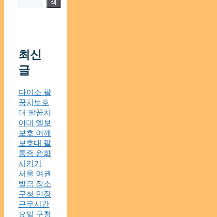
색
최신
글
다이소 팔
꿈치보호
대 팔꿈치
아대 엘보
보호 어깨
보호대 팔
통증 완화
시키기
서울 여권
발급 장소
구청 연장
근무시간
요일 구청