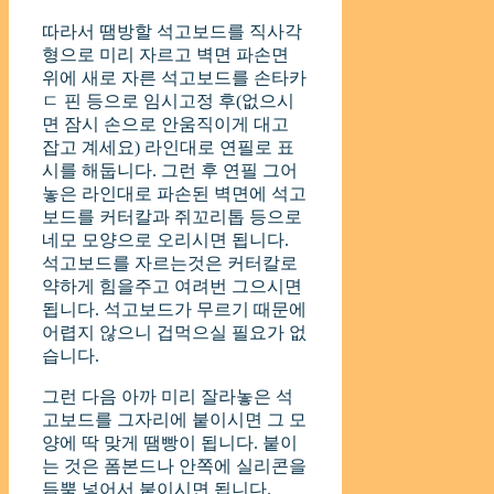
따라서 땜방할 석고보드를 직사각
형으로 미리 자르고 벽면 파손면
위에 새로 자른 석고보드를 손타카
ㄷ 핀 등으로 임시고정 후(없으시
면 잠시 손으로 안움직이게 대고
잡고 계세요) 라인대로 연필로 표
시를 해둡니다. 그런 후 연필 그어
놓은 라인대로 파손된 벽면에 석고
보드를 커터칼과 쥐꼬리톱 등으로
네모 모양으로 오리시면 됩니다.
석고보드를 자르는것은 커터칼로
약하게 힘을주고 여려번 그으시면
됩니다. 석고보드가 무르기 때문에
어렵지 않으니 겁먹으실 필요가 없
습니다.
그런 다음 아까 미리 잘라놓은 석
고보드를 그자리에 붙이시면 그 모
양에 딱 맞게 땜빵이 됩니다. 붙이
는 것은 폼본드나 안쪽에 실리콘을
듬뿍 넣어서 붙이시면 됩니다.