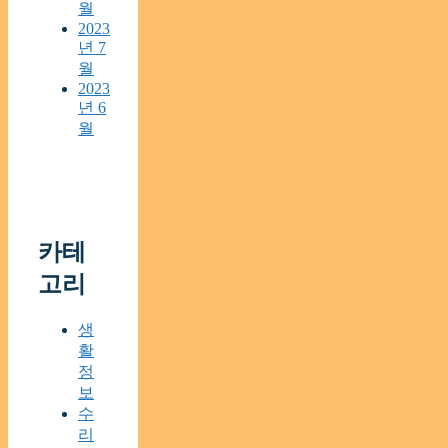
월
2023
년 7
월
2023
년 6
월
카테
고리
생
활
정
보
수
리