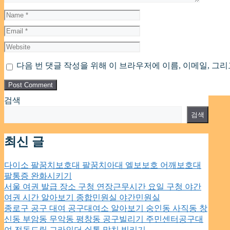
Name
Email
Website
다음 번 댓글 작성을 위해 이 브라우저에 이름, 이메일, 그
검색
검색
최신 글
다이소 팔꿈치보호대 팔꿈치아대 엘보보호 어깨보호대
팔통증 완화시키기
서울 여권 발급 장소 구청 연장근무시간 요일 구청 야간
여권 시간 알아보기 종합민원실 야간민원실
종로구 공구 대여 공구대여소 알아보기 숭인동 사직동 창
신동 부암동 무악동 평창동 공구빌리기 주민센터공구대
여 전동드릴 그라인더 쇠톱 망치 빌리기