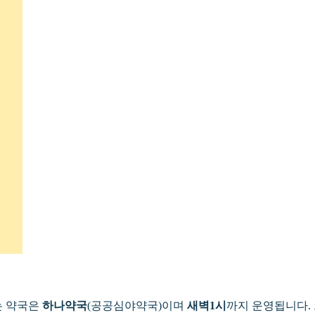
는 약국은
하나약국
(공공심야약국)이며
새벽1시
까지 운영됩니다. 