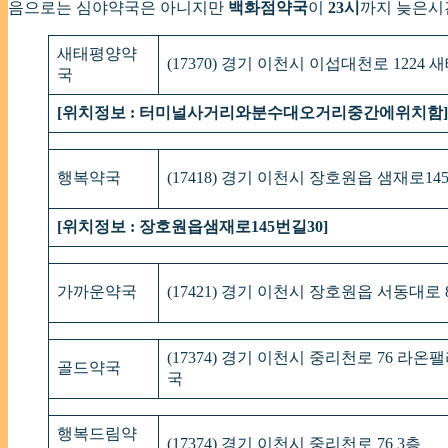
음으로는 심야약국은 아니지만
백화점약국
이
23시
까지 늦은시
새태평양약
(17370) 경기 이천시 이섭대천로 1224
국
[위치정보 : 터미널사거리와분수대오거리중간에위치함]
행복약국
(17418) 경기 이천시 장호원읍 샘재로14
[위치정보 : 장호원읍샘재로145번길30]
가까운약국
(17421) 경기 이천시 장호원읍 서동대로
(17374) 경기 이천시 중리천로 76 라온팰
골드약국
국
행복드림약
(17374) 경기 이천시 중리천로 76 3층