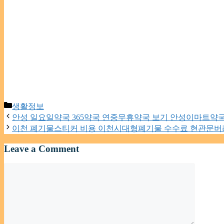
Categories
생활정보
안성 일요일약국 365약국 연중무휴약국 보기 안성이마트약
이천 폐기물스티커 비용 이천시대형폐기물 수수료 현관문
Leave a Comment
Comment