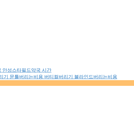
국 안성스타필드약국 시간
버리기 문틀버리는비용 버티컬버리기 블라인드버리는비용