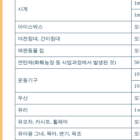
1
시계
1
아이스박스
모
야전침대, 간이침대
모
애완동물 집
모
연탄재(화훼농장 등 사업과정에서 발생된 것)
5
1
운동기구
1
우산
모
유리
1㎡
유모차, 카시트, 휠체어
모
유아용 그네, 목마, 변기, 욕조
모