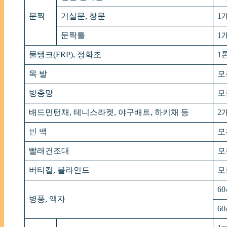
문짝
거실문, 창문
1
문짝틀
1
물탱크(FRP), 정화조
1
목 발
모
방충망
모
배드민턴채, 테니스라켓, 야구배트, 하키채 등
2
빈 백
모
빨래건조대
모
버티컬, 블라인드
모
6
병풍, 액자
6