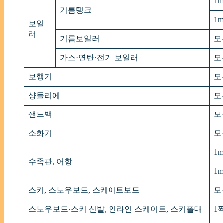
1
기름탱크
1
보일
러
기름보일러
모
가스·연탄·전기 보일러
모
보행기
모
샹들리에
모
샌드백
모
소화기
모
1
수족관, 어항
1
스키, 스노우보드, 스케이트보드
모
스노우보드·스키 신발, 인라인 스케이트, 스키폴대
1