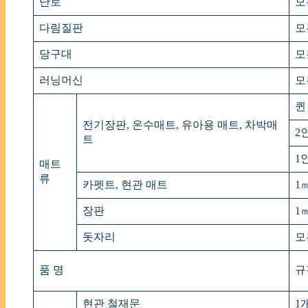
난로
모
다림질판
모
당구대
모
러닝머신
모
퀸
전기장판, 온수매트, 유아용 매트, 차박매
2
트
1
매트
류
카펫트, 현관 매트
1㎡
장판
1㎡
돗자리
모
품 명
규
현관 철재문
1