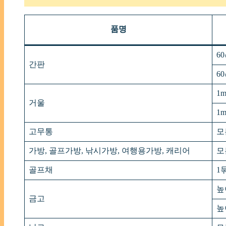
품명
6
간판
6
1
거울
1
고무통
모
가방, 골프가방, 낚시가방, 여행용가방, 캐리어
모
골프채
1
높
금고
높